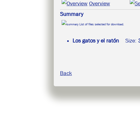
Overview
Summary
List of files selected for download.
Los gatos y el ratón
Size:
Back