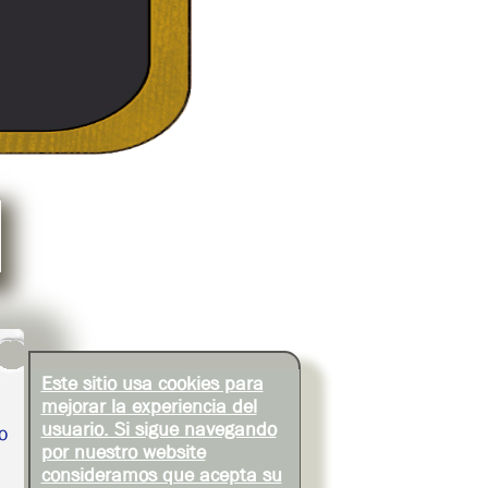
Este sitio usa cookies para
mejorar la experiencia del
usuario. Si sigue navegando
o
por nuestro website
consideramos que acepta su